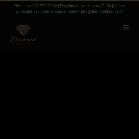
Passer
Phone:
+41 22 732 69 69
| Everyday from 11am to 02h00 | Others
schedules available by appointment
|
info@diamond-lounge.ch
au
contenu