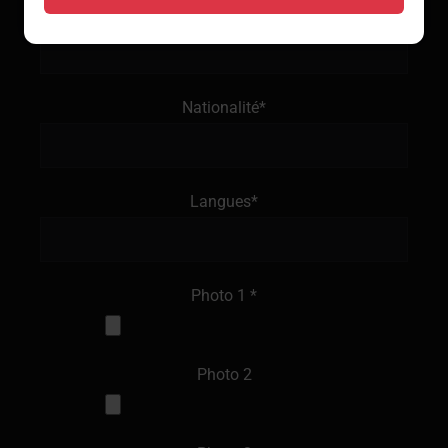
Origine*
Nationalité*
Langues*
Photo 1 *
Photo 2